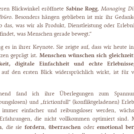
eren Blickwinkel eröffnete
Sabine Rogg
,
Managing Dir
dbüro
. Besonders hängen geblieben ist mir ihr Gedank
o das, was wir als Produkt, Dienstleistung oder Erlebn
 findet, was Menschen gerade bewegt.“
es in ihrer Keynote. Sie zeigte auf, dass wir heute in
zen geprägt ist.
Menschen wünschen sich gleichzeiti
eit, digitale Einfachheit und echte Erlebnis
auf den ersten Blick widersprüchlich wirkt, ist für vi
nnend fand ich ihre Überlegungen zum Spannung
eibungslosen) und „frictionfull“ (konfliktgeladenen) Er
e immer einfacher und reibungsloser werden, wächst
Erfahrungen, die nicht vollkommen optimiert sind.
n
, die sie
fordern
,
überraschen
oder
emotional be