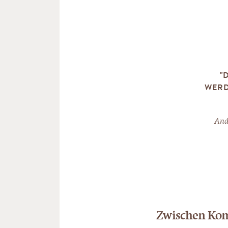
"
WERD
Andr
Zwischen Kom