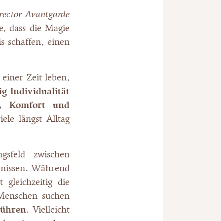
ector Avantgarde
e, dass die Magie
is schaffen, einen
 einer Zeit leben,
g Individualität
se, Komfort und
ele längst Alltag
sfeld zwischen
lebnissen. Während
 gleichzeitig die
 Menschen suchen
rühren
. Vielleicht