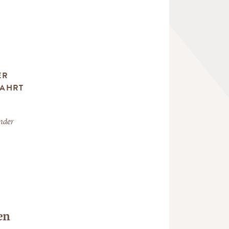
ER
WAHRT
under
en