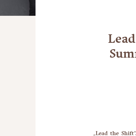
Lead
Summ
„
Lead the Shift