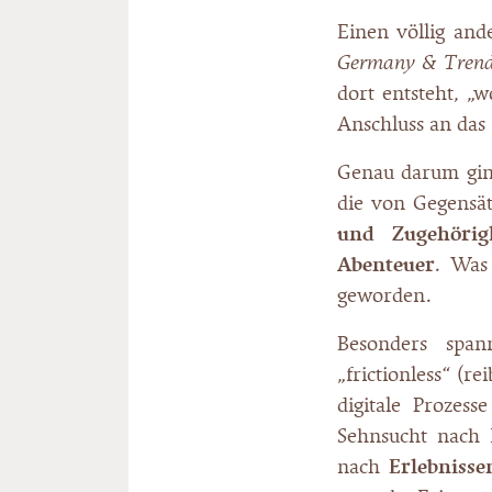
Einen völlig and
Germany & Tren
dort entsteht, „w
Anschluss an das
Genau darum ging 
die von Gegensät
und Zugehörigk
Abenteuer
. Was 
geworden.
Besonders spa
„frictionless“ (r
digitale Prozess
Sehnsucht nach 
nach
Erlebnisse