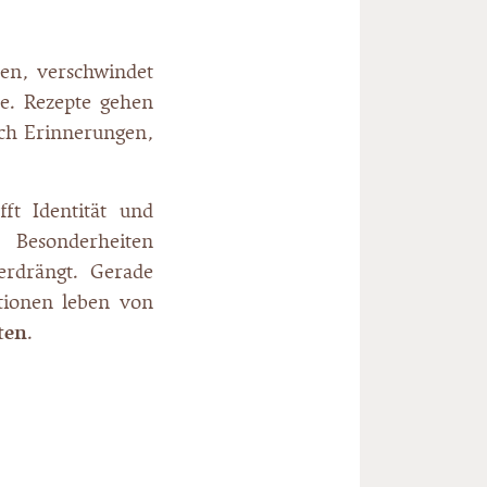
en, verschwindet
be. Rezepte gehen
uch Erinnerungen,
fft Identität und
 Besonderheiten
erdrängt. Gerade
tionen leben von
ten
.