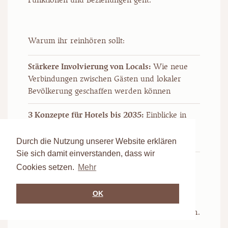
Warum ihr reinhören sollt:
Stärkere Involvierung von Locals:
Wie neue
Verbindungen zwischen Gästen und lokaler
Bevölkerung geschaffen werden können
3 Konzepte für Hotels bis 2035:
Einblicke in
das Self-Driving Hotel, das Placemaker Hotel
und den Synergy Hub
Durch die Nutzung unserer Website erklären
Sie sich damit einverstanden, dass wir
Zukunft ist kein Nice-to-have:
Warum sich
Cookies setzen.
Mehr
Hotels angesichts von Klimawandel,
Ressourcenknappheit, veränderten
OK
Gästeerwartungen und neuen Anforderungen
am Arbeitsmarkt aktiv weiterentwickeln müssen.